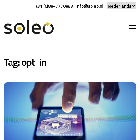
+31 (0)88- 7770888
info@soleo.nl
Tag:
opt-in