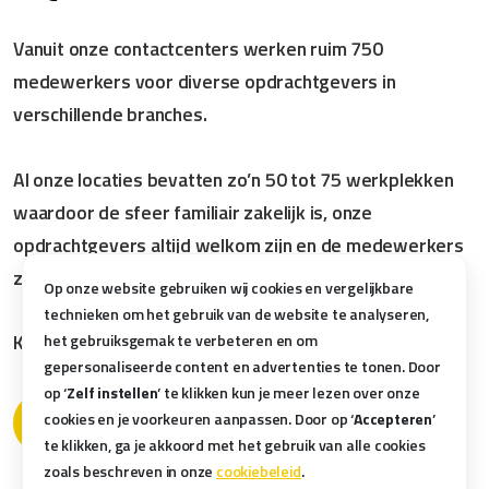
Vanuit onze contactcenters werken ruim 750
medewerkers voor diverse opdrachtgevers in
verschillende branches.
Al onze locaties bevatten zo’n 50 tot 75 werkplekken
waardoor de sfeer familiair zakelijk is, onze
opdrachtgevers altijd welkom zijn en de medewerkers
zich snel thuis voelen.
Op onze website gebruiken wij cookies en vergelijkbare
technieken om het gebruik van de website te analyseren,
Kvk nr. 71239294 | BTW nr. NL 858633899B01
het gebruiksgemak te verbeteren en om
gepersonaliseerde content en advertenties te tonen. Door
op ‘
Zelf instellen
’ te klikken kun je meer lezen over onze
cookies en je voorkeuren aanpassen. Door op ‘
Accepteren
’
Locaties
Contact opnemen
te klikken, ga je akkoord met het gebruik van alle cookies
zoals beschreven in onze
cookiebeleid
.