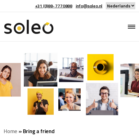
+31 (0)88- 7770888
info@soleo.nl
Home
»
Bring a friend